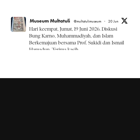
Museum Multatuli
@multatulimuseum
·
20 Jun
Hari keempat, Jumat, 19 Juni 2026. Diskusi
Bung Karno, Muhammadiyah, dan Islam
Berkemajuan bersama Prof. Sukidi dan Ismail
Hamadun. Terima kasih.
#BulanBungKarno2026
Twitter
Museum Multatuli
@multatulimuseum
·
20 Jun
Kamis, 18 Juni 2026 rangkaian
#BulanBungKarno2026 diskusi Pemikiran
Bung Karno, NU, dan Islam Kebangsaan.