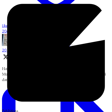
Like on Twitter 2068548487491551658
3
Twitter
2068548487491551658
Museum Multatuli
@multatulimuseum
·
20 Jun
Hari keempat, Jumat, 19 Juni 2026. Diskusi Bung Karno,
Muhammadiyah, dan Islam Berkemajuan bersama Prof. Sukidi
dan Ismail Hamadun. Terima kasih. #BulanBungKarno2026
Exhibitions