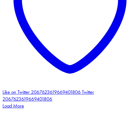
Like on Twitter 2067623619669401806
Twitter
2067623619669401806
Load More