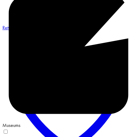
Retweet on Twitter 2068548487491551658
Museums