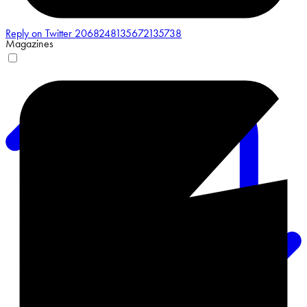
Reply on Twitter 2068248135672135738
Magazines