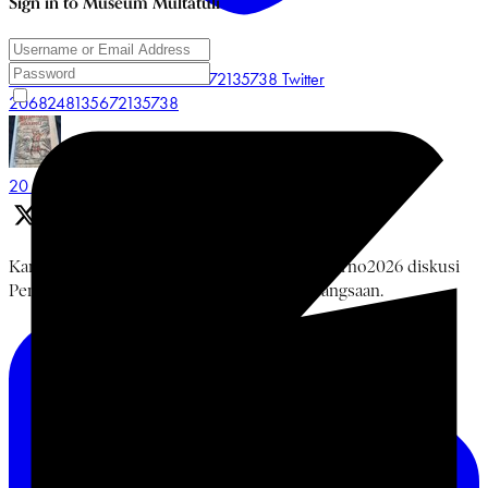
Sign in to Museum Multatuli
Like on Twitter 2068248135672135738
Twitter
2068248135672135738
Museum Multatuli
@multatulimuseum
·
20 Jun
Kamis, 18 Juni 2026 rangkaian #BulanBungKarno2026 diskusi
Pemikiran Bung Karno, NU, dan Islam Kebangsaan.