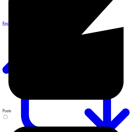
Reply on Twitter 2068548487491551658
Posts