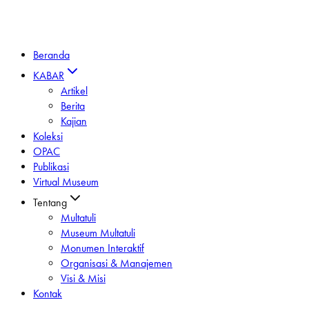
Beranda
KABAR
Artikel
Berita
Kajian
Koleksi
OPAC
Publikasi
Virtual Museum
Tentang
Multatuli
Museum Multatuli
Monumen Interaktif
Organisasi & Manajemen
Visi & Misi
Kontak