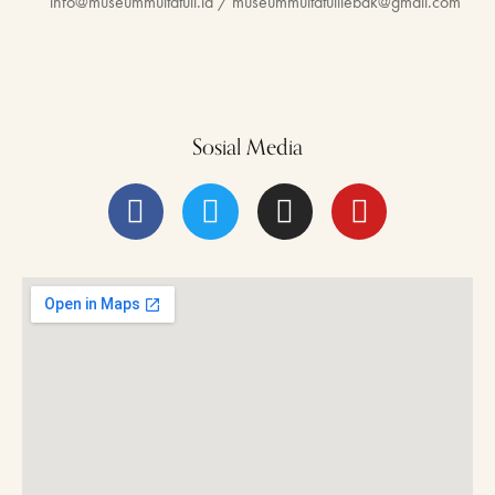
info@museummultatuli.id / museummultatulilebak@gmail.com
Sosial Media