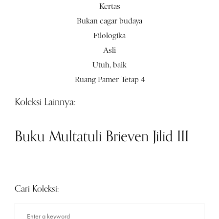
Kertas
Bukan cagar budaya
Filologika
Asli
Utuh, baik
Ruang Pamer Tetap 4
Koleksi Lainnya:
Buku Multatuli Brieven Jilid III
To
Cari Koleksi: