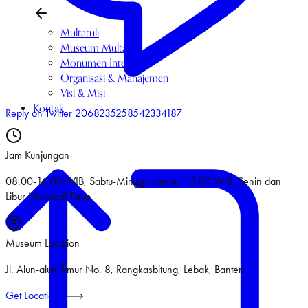
Multatuli
Museum Multatuli
Monumen Interaktif
Organisasi & Manajemen
Visi & Misi
Kontak
Reply on Twitter 2068235258542334187
Jam Kunjungan
08.00-16.00 WIB, Sabtu-Minggu sampai 15.00 WIB. Senin dan
Libur Nasional Tutup
Museum Location
Jl. Alun-alun Timur No. 8, Rangkasbitung, Lebak, Banten.
Get Location