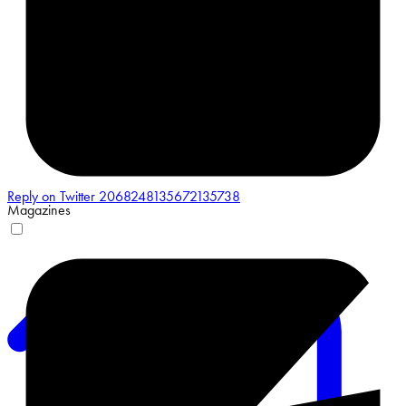
Reply on Twitter 2068248135672135738
Magazines