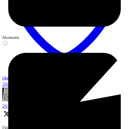
Museums
Like on Twitter 2068548487491551658
3
Twitter
2068548487491551658
Museum Multatuli
@multatulimuseum
·
20 Jun
Hari keempat, Jumat, 19 Juni 2026. Diskusi Bung Karno,