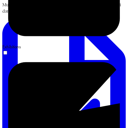
Muhammadiyah, dan Islam Berkemajuan bersama Prof. Sukidi
dan Ismail Hamadun. Terima kasih. #BulanBungKarno2026
Exhibitions