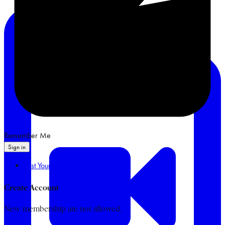
Remember Me
Sign in
Lost Your Password?
Create Account
New membership are not allowed.