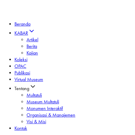
Beranda
KABAR
Artikel
Berita
Kajian
Koleksi
OPAC
Publikasi
Virtual Museum
Tentang
Multatuli
Museum Multatuli
Monumen Interaktif
Organisasi & Manajemen
Visi & Misi
Kontak