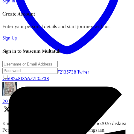
Sign In
Create Account
Enter your personal details and start journey with us.
Sign Up
Sign in to Museum Multatuli
Like on Twitter 2068248135672135738
Twitter
2068248135672135738
Museum Multatuli
@multatulimuseum
·
20 Jun
Kamis, 18 Juni 2026 rangkaian #BulanBungKarno2026 diskusi
Pemikiran Bung Karno, NU, dan Islam Kebangsaan.