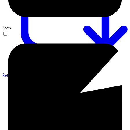
Posts
Retweet on Twitter 2068548487491551658