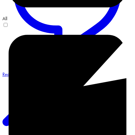
All
Reply on Twitter 2068548487491551658