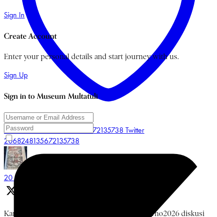
Sign In
Create Account
Enter your personal details and start journey with us.
Sign Up
Sign in to Museum Multatuli
Like on Twitter 2068248135672135738
Twitter
2068248135672135738
Museum Multatuli
@multatulimuseum
·
20 Jun
Kamis, 18 Juni 2026 rangkaian #BulanBungKarno2026 diskusi