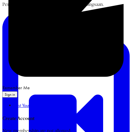
Pemikiran Bung Karno, NU, dan Islam Kebangsaan.
Remember Me
Sign in
Lost Your Password?
Create Account
New membership are not allowed.