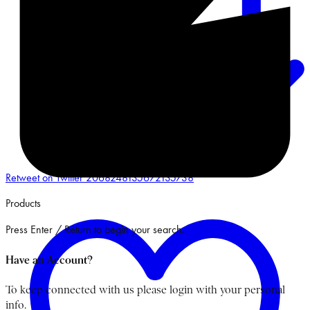
Retweet on Twitter 2068248135672135738
Products
Press Enter / Return to begin your search.
Have an Account?
To keep connected with us please login with your personal
info.