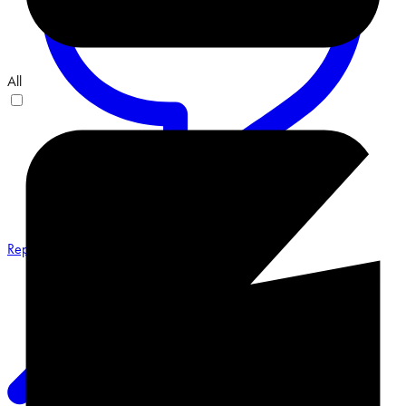
All
Reply on Twitter 2068548487491551658