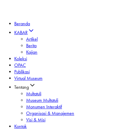
Beranda
KABAR
Artikel
Berita
Kajian
Koleksi
OPAC
Publikasi
Virtual Museum
Tentang
Multatuli
Museum Multatuli
Monumen Interaktif
Organisasi & Manajemen
Visi & Misi
Kontak