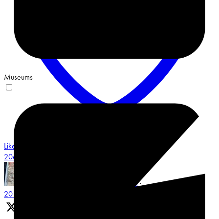
Museums
Like on Twitter 2068548487491551658
3
Twitter
2068548487491551658
Museum Multatuli
@multatulimuseum
·
20 Jun