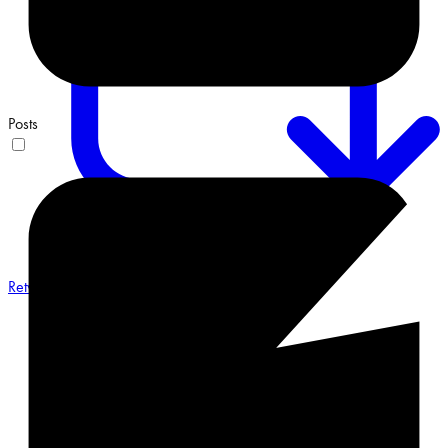
Posts
Retweet on Twitter 2068548487491551658