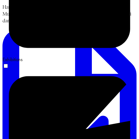
Hari keempat, Jumat, 19 Juni 2026. Diskusi Bung Karno,
Muhammadiyah, dan Islam Berkemajuan bersama Prof. Sukidi
dan Ismail Hamadun. Terima kasih. #BulanBungKarno2026
Exhibitions