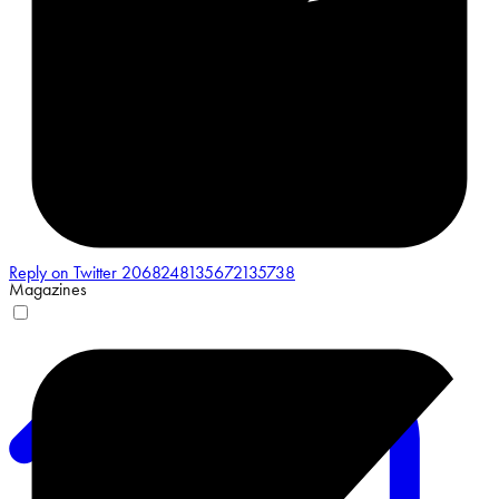
Reply on Twitter 2068248135672135738
Magazines