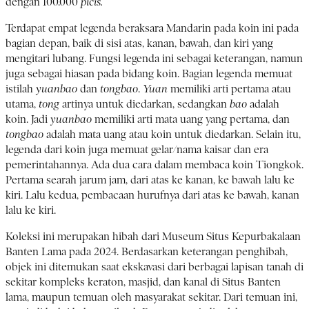
dengan 100.000
picis.
Terdapat empat legenda beraksara Mandarin pada koin ini pada
bagian depan, baik di sisi atas, kanan, bawah, dan kiri yang
mengitari lubang. Fungsi legenda ini sebagai keterangan, namun
juga sebagai hiasan pada bidang koin. Bagian legenda memuat
istilah
yuanbao
dan
tongbao
.
Yuan
memiliki arti pertama atau
utama,
tong
artinya untuk diedarkan, sedangkan
bao
adalah
koin. Jadi
yuanbao
memiliki arti mata uang yang pertama, dan
tongbao
adalah mata uang atau koin untuk diedarkan. Selain itu,
legenda dari koin juga memuat gelar/nama kaisar dan era
pemerintahannya. Ada dua cara dalam membaca koin Tiongkok.
Pertama searah jarum jam, dari atas ke kanan, ke bawah lalu ke
kiri. Lalu kedua, pembacaan hurufnya dari atas ke bawah, kanan
lalu ke kiri.
Koleksi ini merupakan hibah dari Museum Situs Kepurbakalaan
Banten Lama pada 2024. Berdasarkan keterangan penghibah,
objek ini ditemukan saat ekskavasi dari berbagai lapisan tanah di
sekitar kompleks keraton, masjid, dan kanal di Situs Banten
lama, maupun temuan oleh masyarakat sekitar. Dari temuan ini,