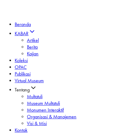
Beranda
KABAR
Artikel
Berita
Kajian
Koleksi
OPAC
Publikasi
Virtual Museum
Tentang
Multatuli
Museum Multatuli
Monumen Interaktif
Organisasi & Manajemen
Visi & Misi
Kontak