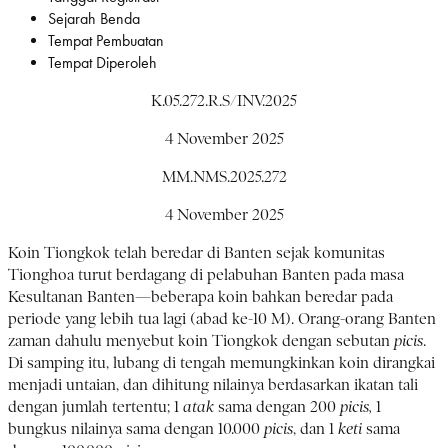
Sejarah Benda
Tempat Pembuatan
Tempat Diperoleh
K.05.272.R.S/INV.2025
4 November 2025
MM.NMS.2025.272
4 November 2025
Koin Tiongkok telah beredar di Banten sejak komunitas
Tionghoa turut berdagang di pelabuhan Banten pada masa
Kesultanan Banten—beberapa koin bahkan beredar pada
periode yang lebih tua lagi (abad ke-10 M). Orang-orang Banten
zaman dahulu menyebut koin Tiongkok dengan sebutan
picis
.
Di samping itu, lubang di tengah memungkinkan koin dirangkai
menjadi untaian, dan dihitung nilainya berdasarkan ikatan tali
dengan jumlah tertentu; 1
atak
sama dengan 200
picis,
1
bungkus nilainya sama dengan 10.000
picis
, dan 1
keti
sama