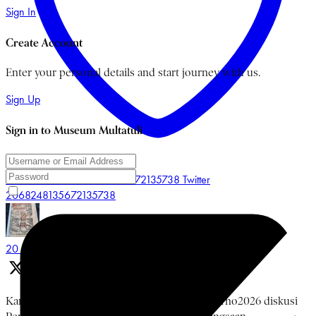
Sign In
Create Account
Enter your personal details and start journey with us.
Sign Up
Sign in to Museum Multatuli
Like on Twitter 2068248135672135738
Twitter
2068248135672135738
Museum Multatuli
@multatulimuseum
·
20 Jun
Kamis, 18 Juni 2026 rangkaian #BulanBungKarno2026 diskusi