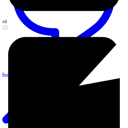
All
Reply on Twitter 2068548487491551658