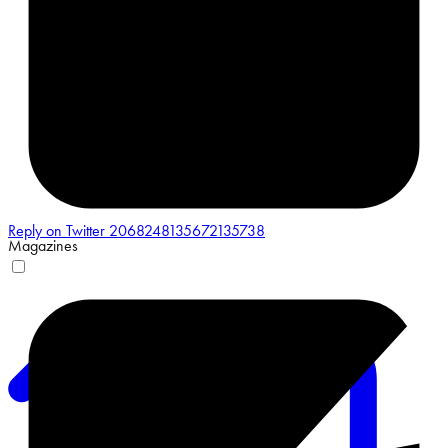
Reply on Twitter 2068248135672135738
Magazines