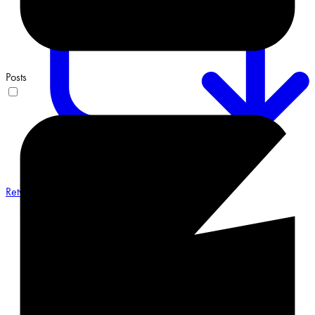
Posts
Retweet on Twitter 2068548487491551658