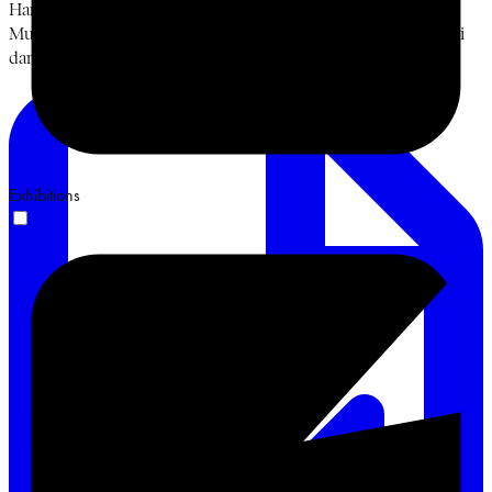
Hari keempat, Jumat, 19 Juni 2026. Diskusi Bung Karno,
Muhammadiyah, dan Islam Berkemajuan bersama Prof. Sukidi
dan Ismail Hamadun. Terima kasih. #BulanBungKarno2026
Exhibitions