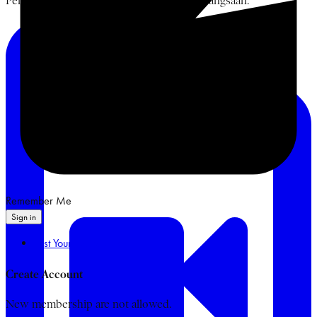
Pemikiran Bung Karno, NU, dan Islam Kebangsaan.
Remember Me
Sign in
Lost Your Password?
Create Account
New membership are not allowed.