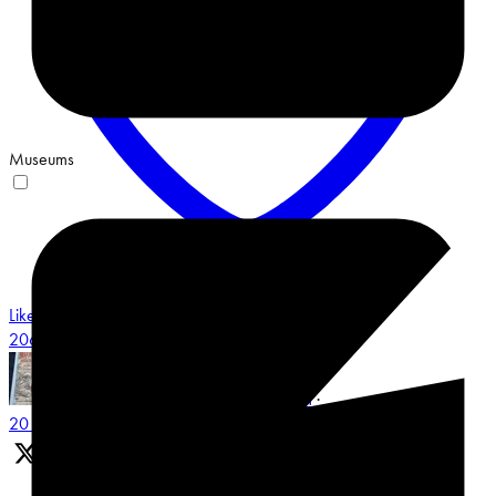
Museums
Like on Twitter 2068548487491551658
3
Twitter
2068548487491551658
Museum Multatuli
@multatulimuseum
·
20 Jun