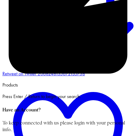
Retweet on Twitter 2068248135672135738
Products
Press Enter / Return to begin your search.
Have an Account?
To keep connected with us please login with your personal
info.