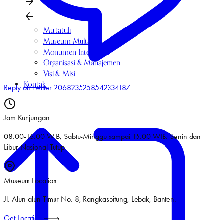
Multatuli
Museum Multatuli
Monumen Interaktif
Organisasi & Manajemen
Visi & Misi
Kontak
Reply on Twitter 2068235258542334187
Jam Kunjungan
08.00-16.00 WIB, Sabtu-Minggu sampai 15.00 WIB. Senin dan
Libur Nasional Tutup
Museum Location
Jl. Alun-alun Timur No. 8, Rangkasbitung, Lebak, Banten.
Get Location