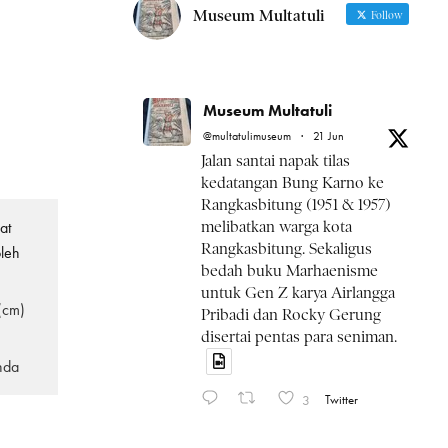
Museum Multatuli
Follow
Museum Multatuli
@multatulimuseum
·
21 Jun
Jalan santai napak tilas
kedatangan Bung Karno ke
Rangkasbitung (1951 & 1957)
at
melibatkan warga kota
Rangkasbitung. Sekaligus
leh
bedah buku Marhaenisme
untuk Gen Z karya Airlangga
(cm)
Pribadi dan Rocky Gerung
disertai pentas para seniman.
nda
3
Twitter