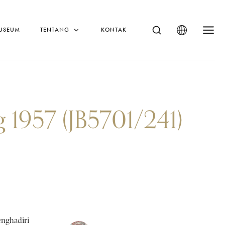
MUSEUM
TENTANG
KONTAK
g 1957 (JB5701/241)
nghadiri