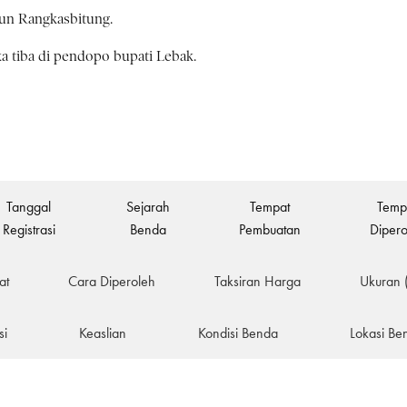
alun Rangkasbitung.
ka tiba di pendopo bupati Lebak.
Tanggal
Sejarah
Tempat
Temp
Registrasi
Benda
Pembuatan
Dipero
at
Cara Diperoleh
Taksiran Harga
Ukuran 
si
Keaslian
Kondisi Benda
Lokasi Be