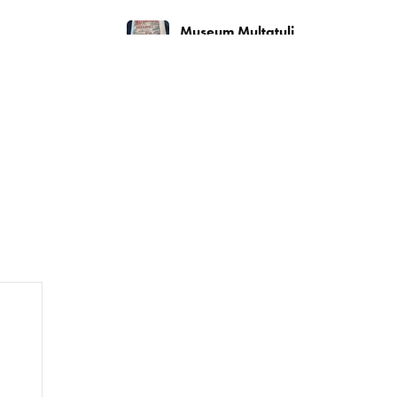
Museum Multatuli
@multatulimuseum
·
20 Jun
Hari keempat, Jumat, 19
Juni 2026. Diskusi Bung Karno,
Muhammadiyah, dan Islam
Berkemajuan bersama Prof.
Sukidi dan Ismail Hamadun.
Terima kasih.
#BulanBungKarno2026
Twitter
Museum Multatuli
@multatulimuseum
·
20 Jun
Kamis, 18 Juni 2026
rangkaian