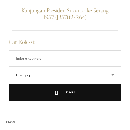
Kunjungan Presiden Sukarno ke Serang
1957 (JB5702/264)
Cari Koleksi:
CARI
TAGS: