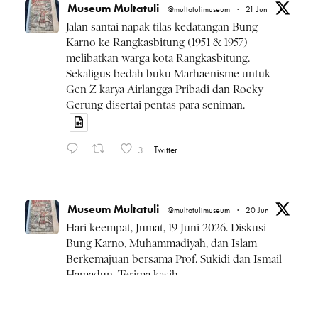
Museum Multatuli
@multatulimuseum
·
21 Jun
Jalan santai napak tilas kedatangan Bung
Karno ke Rangkasbitung (1951 & 1957)
melibatkan warga kota Rangkasbitung.
Sekaligus bedah buku Marhaenisme untuk
Gen Z karya Airlangga Pribadi dan Rocky
Gerung disertai pentas para seniman.
3
Twitter
Museum Multatuli
@multatulimuseum
·
20 Jun
Hari keempat, Jumat, 19 Juni 2026. Diskusi
Bung Karno, Muhammadiyah, dan Islam
Berkemajuan bersama Prof. Sukidi dan Ismail
Hamadun. Terima kasih.
#BulanBungKarno2026