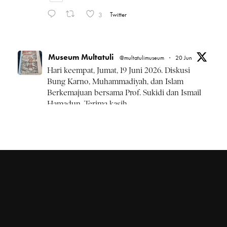
3
Twitter
Museum Multatuli
@multatulimuseum
·
20 Jun
Hari keempat, Jumat, 19 Juni 2026. Diskusi
Bung Karno, Muhammadiyah, dan Islam
Berkemajuan bersama Prof. Sukidi dan Ismail
Hamadun. Terima kasih.
#BulanBungKarno2026
Twitter
Museum Multatuli
@multatulimuseum
·
20 Jun
Kamis, 18 Juni 2026 rangkaian
#BulanBungKarno2026 diskusi Pemikiran
Bung Karno, NU, dan Islam Kebangsaan.