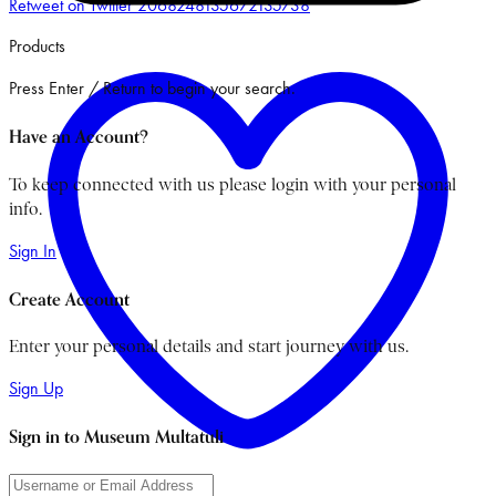
Retweet on Twitter 2068248135672135738
Products
Press Enter / Return to begin your search.
Have an Account?
To keep connected with us please login with your personal
info.
Sign In
Create Account
Enter your personal details and start journey with us.
Sign Up
Sign in to Museum Multatuli