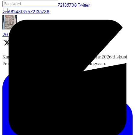
Like on Twitter 2068248135672135738
Twitter
2068248135672135738
Museum Multatuli
@multatulimuseum
·
20 Jun
Kamis, 18 Juni 2026 rangkaian #BulanBungKarno2026 diskusi
Pemikiran Bung Karno, NU, dan Islam Kebangsaan.