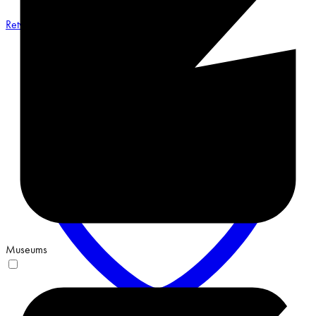
Retweet on Twitter 2068548487491551658
Museums