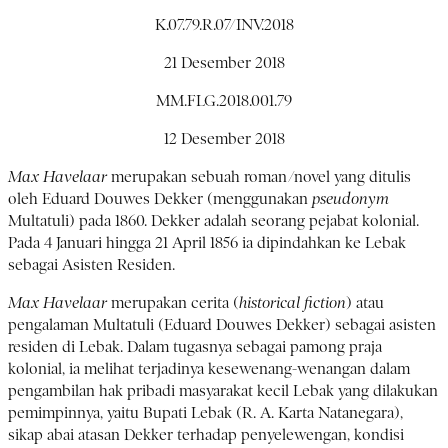
K.07.79.R.07/INV.2018
21 Desember 2018
MM.FLG.2018.001.79
12 Desember 2018
Max Havelaar
merupakan sebuah roman/novel yang ditulis
oleh Eduard Douwes Dekker (menggunakan
pseudonym
Multatuli) pada 1860. Dekker adalah seorang pejabat kolonial.
Pada 4 Januari hingga 21 April 1856 ia dipindahkan ke Lebak
sebagai Asisten Residen.
Max Havelaar
merupakan cerita (
historical fiction
) atau
pengalaman Multatuli (Eduard Douwes Dekker) sebagai asisten
residen di Lebak. Dalam tugasnya sebagai pamong praja
kolonial, ia melihat terjadinya kesewenang-wenangan dalam
pengambilan hak pribadi masyarakat kecil Lebak yang dilakukan
pemimpinnya, yaitu Bupati Lebak (R. A. Karta Natanegara),
sikap abai atasan Dekker terhadap penyelewengan, kondisi