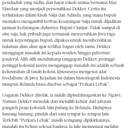
penduduk yang rudin, dan hayat tokoh utama bernama Max
Havelaar yang menjadi personifikasi Dekker. Cerita itu
terlukiskan dalam kisah Saija dan Adinda, yang mana bupati
memaksa mengambil kerbau kesayangan Saija untuk dijadikan
jamuan kedatangan dulurnya, Bupati Cianjur. Tidak sampai di
situ saja, hak pribadi juga termasuk menyerahkan jiwa raga
untuk kepentingan bupati, dipaksa untuk membersihkan
halaman alun-alun agar terlihat bagus oleh tamu. Dekker
menggugat masalah ini kepada residen hingga gubernur
jenderal. Alih-alih mendukung tanggapan Dekker, petinggi-
petinggi kolonial justru menganggap masalah itu adalah sebuah
kelumrahan di tanah koloni, khususnya mengenai adat
feodalisme di Jawa. Kejadian ini dalam historiografi Indonesia
maupun Belanda biasa disebut sebagai “Perkara Lebak”.
Gugatan Dekker ditolak, ia malah dipindahtugaskan ke Ngawi.
Namun Dekker menolak dan memilih keluar dari jabatan
pangreh praja kolonial, lalu pulang ke Belanda. Hidupnya
luntang-lantung, pindah dari satu tempat ke tempat lain.
Terlebih “Perkara Lebak” masih terngiang dipikirkannya,
masalah itu belum selesai baginya. Ia lalu menggugat melalui