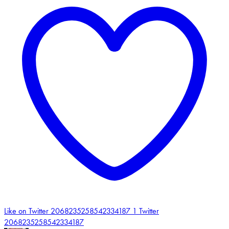
Like on Twitter 2068235258542334187
1
Twitter
2068235258542334187