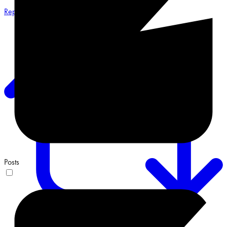
Reply on Twitter 2068548487491551658
Posts