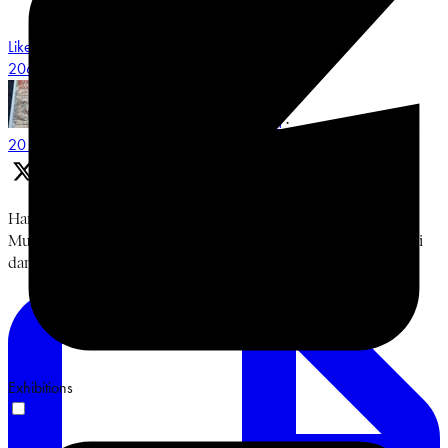
Like on Twitter 2068548487491551658
3
Twitter
2068548487491551658
Museum Multatuli
@multatulimuseum
·
20 Jun
Hari keempat, Jumat, 19 Juni 2026. Diskusi Bung Karno,
Muhammadiyah, dan Islam Berkemajuan bersama Prof. Sukidi
dan Ismail Hamadun. Terima kasih. #BulanBungKarno2026
Exhibitions