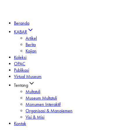
Beranda
KABAR
Artikel
Berita
Kajian
Koleksi
OPAC
Publikasi
Virtual Museum
Tentang
Multatuli
Museum Multatuli
Monumen Interaktif
Organisasi & Manajemen
Visi & Misi
Kontak