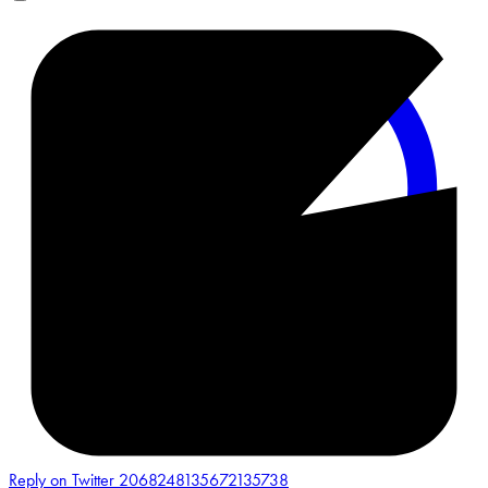
Reply on Twitter 2068248135672135738