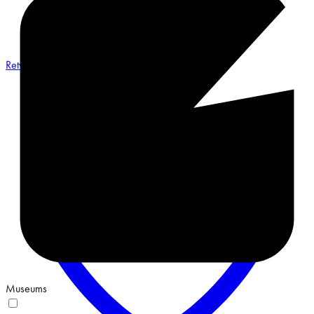
Retweet on Twitter 2068548487491551658
Museums