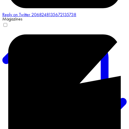
Reply on Twitter 2068248135672135738
Magazines