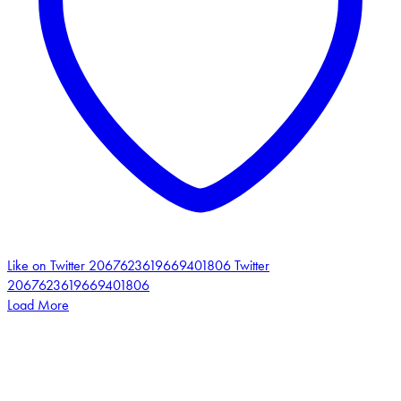
Like on Twitter 2067623619669401806
Twitter
2067623619669401806
Load More