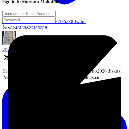
Sign in to Museum Multatuli
Like on Twitter 2068248135672135738
Twitter
2068248135672135738
Museum Multatuli
@multatulimuseum
·
20 Jun
Kamis, 18 Juni 2026 rangkaian #BulanBungKarno2026 diskusi
Pemikiran Bung Karno, NU, dan Islam Kebangsaan.