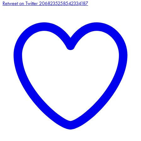
Retweet on Twitter 2068235258542334187