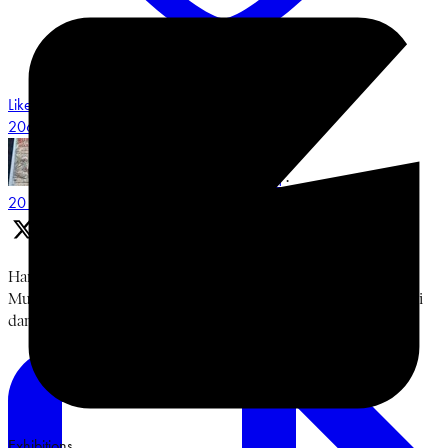
Like on Twitter 2068548487491551658
3
Twitter
2068548487491551658
Museum Multatuli
@multatulimuseum
·
20 Jun
Hari keempat, Jumat, 19 Juni 2026. Diskusi Bung Karno,
Muhammadiyah, dan Islam Berkemajuan bersama Prof. Sukidi
dan Ismail Hamadun. Terima kasih. #BulanBungKarno2026
Exhibitions