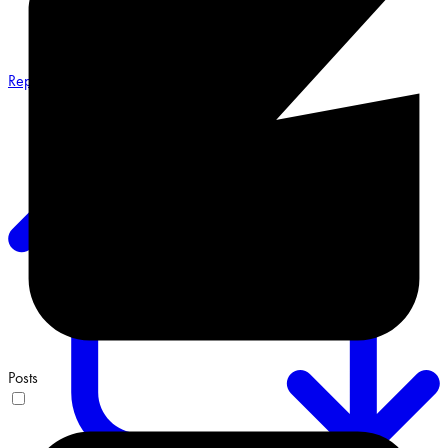
Reply on Twitter 2068548487491551658
Posts