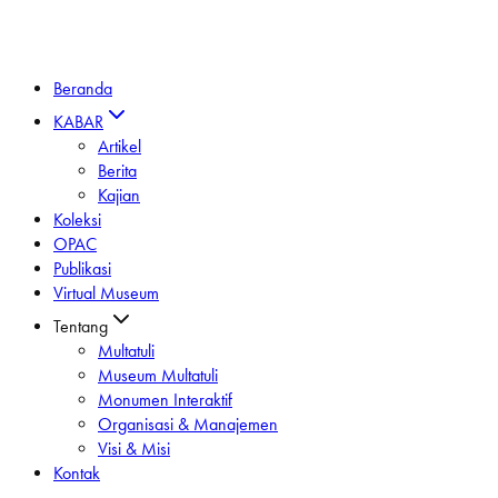
Beranda
KABAR
Artikel
Berita
Kajian
Koleksi
OPAC
Publikasi
Virtual Museum
Tentang
Multatuli
Museum Multatuli
Monumen Interaktif
Organisasi & Manajemen
Visi & Misi
Kontak