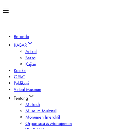
Beranda
KABAR
Artikel
Berita
Kajian
Koleksi
OPAC
Publikasi
Virtual Museum
Tentang
Multatuli
Museum Multatuli
Monumen Interaktif
Organisasi & Manajemen