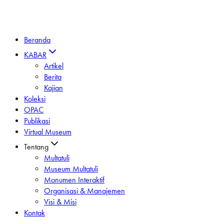
Beranda
KABAR
Artikel
Berita
Kajian
Koleksi
OPAC
Publikasi
Virtual Museum
Tentang
Multatuli
Museum Multatuli
Monumen Interaktif
Organisasi & Manajemen
Visi & Misi
Kontak