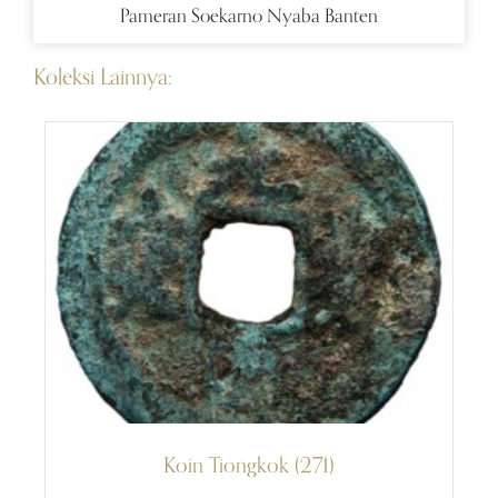
Pameran Soekarno Nyaba Banten
Koleksi Lainnya:
Koin Tiongkok (271)
Bu