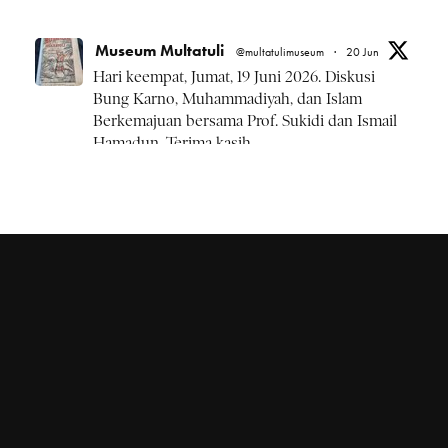
Museum Multatuli
@multatulimuseum
·
20 Jun
Hari keempat, Jumat, 19 Juni 2026. Diskusi
Bung Karno, Muhammadiyah, dan Islam
Berkemajuan bersama Prof. Sukidi dan Ismail
Hamadun. Terima kasih.
#BulanBungKarno2026
Twitter
Museum Multatuli
@multatulimuseum
·
20 Jun
Kamis, 18 Juni 2026 rangkaian
#BulanBungKarno2026 diskusi Pemikiran
Bung Karno, NU, dan Islam Kebangsaan.
1
Twitter