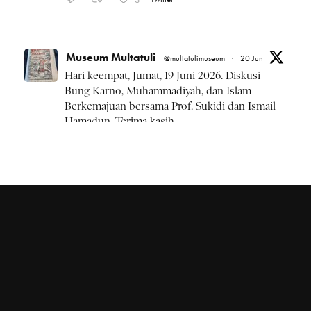
Museum Multatuli
@multatulimuseum
·
20 Jun
Hari keempat, Jumat, 19 Juni 2026. Diskusi
Bung Karno, Muhammadiyah, dan Islam
Berkemajuan bersama Prof. Sukidi dan Ismail
Hamadun. Terima kasih.
#BulanBungKarno2026
Twitter
Museum Multatuli
@multatulimuseum
·
20 Jun
Kamis, 18 Juni 2026 rangkaian
#BulanBungKarno2026 diskusi Pemikiran
Bung Karno, NU, dan Islam Kebangsaan.