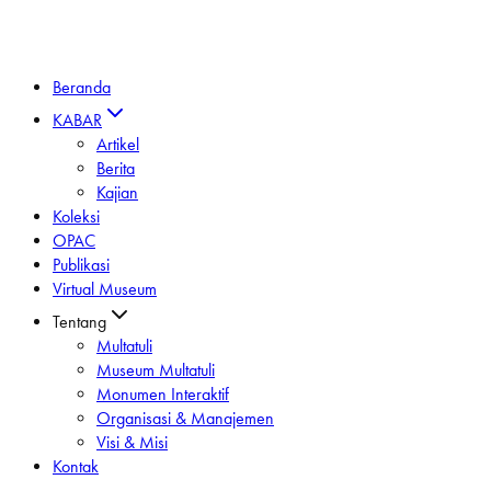
Beranda
KABAR
Artikel
Berita
Kajian
Koleksi
OPAC
Publikasi
Virtual Museum
Tentang
Multatuli
Museum Multatuli
Monumen Interaktif
Organisasi & Manajemen
Visi & Misi
Kontak