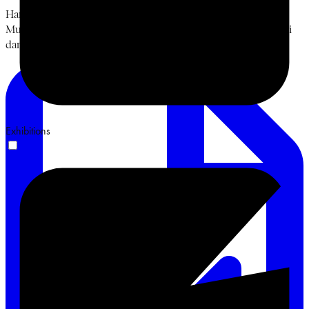
Hari keempat, Jumat, 19 Juni 2026. Diskusi Bung Karno,
Muhammadiyah, dan Islam Berkemajuan bersama Prof. Sukidi
dan Ismail Hamadun. Terima kasih. #BulanBungKarno2026
Exhibitions