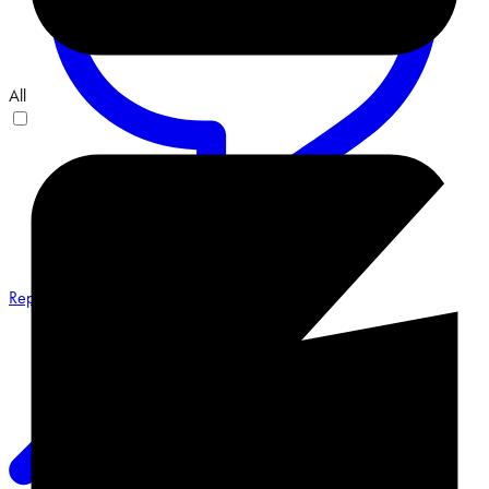
All
Reply on Twitter 2068548487491551658