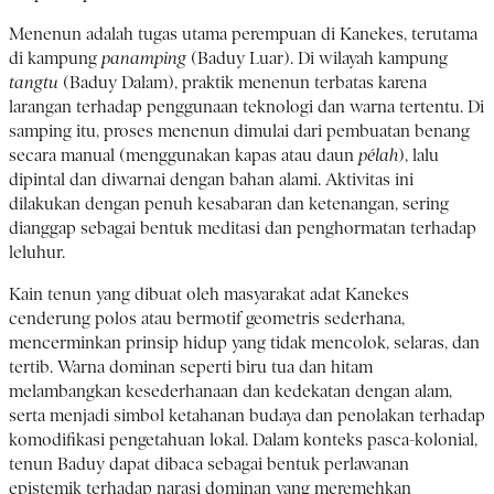
Menenun adalah tugas utama perempuan di Kanekes, terutama
di kampung
panamping
(Baduy Luar). Di wilayah kampung
tangtu
(Baduy Dalam), praktik menenun terbatas karena
larangan terhadap penggunaan teknologi dan warna tertentu. Di
samping itu, proses menenun dimulai dari pembuatan benang
secara manual (menggunakan kapas atau daun
pélah
), lalu
dipintal dan diwarnai dengan bahan alami. Aktivitas ini
dilakukan dengan penuh kesabaran dan ketenangan, sering
dianggap sebagai bentuk meditasi dan penghormatan terhadap
leluhur.
Kain tenun yang dibuat oleh masyarakat adat Kanekes
cenderung polos atau bermotif geometris sederhana,
mencerminkan prinsip hidup yang tidak mencolok, selaras, dan
tertib. Warna dominan seperti biru tua dan hitam
melambangkan kesederhanaan dan kedekatan dengan alam,
serta menjadi simbol ketahanan budaya dan penolakan terhadap
komodifikasi pengetahuan lokal. Dalam konteks pasca-kolonial,
tenun Baduy dapat dibaca sebagai bentuk perlawanan
epistemik terhadap narasi dominan yang meremehkan