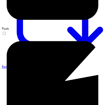
Posts
Retweet on Twitter 2068548487491551658