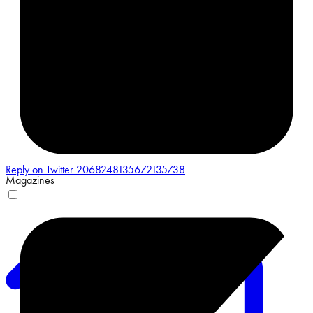
Reply on Twitter 2068248135672135738
Magazines