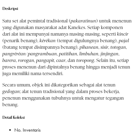
Deskripsi
Satu set alat pemintal tradisional (
pakaratinun
) untuk menenun
yang digunakan masyarakat adat Kanekes. Setiap komponen
dari alat ini mempunyai namanya masing-masing, seperti
kincir
(penarik benang),
kérékan
(tempat digulungnya benang),
pajal
(batang tempat disimpannya benang),
pihanean
,
sisir
,
totogan
,
pangréréan
/
pangrambuan
,
patitihan
,
limbuhan
,
jinjingan
,
barera
,
rorogan
,
pangapit
,
caar
, dan
toropong
. Selain itu, setiap
proses menenun dari dipintalnya benang hingga menjadi tenun
juga memiliki nama tersendiri.
Secara umum, objek ini dikategorikan sebagai alat tenun
gedogan
; alat tenun tradisional yang dalam proses bekerja,
penenun menggunakan tubuhnya untuk mengatur tegangan
benang.
Detail Koleksi
No. Inventaris