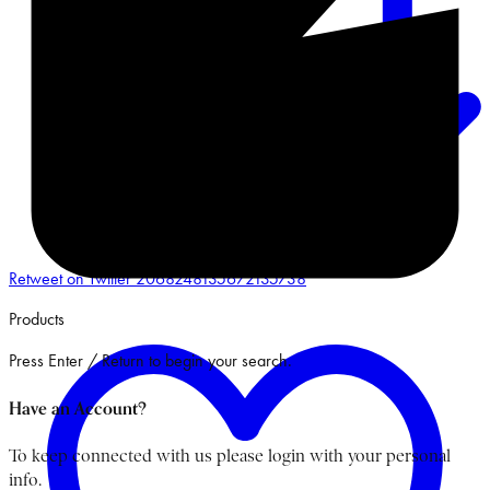
Retweet on Twitter 2068248135672135738
Products
Press Enter / Return to begin your search.
Have an Account?
To keep connected with us please login with your personal
info.