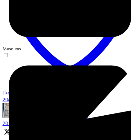
Museums
Like on Twitter 2068548487491551658
3
Twitter
2068548487491551658
Museum Multatuli
@multatulimuseum
·
20 Jun