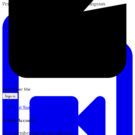
Pemikiran Bung Karno, NU, dan Islam Kebangsaan.
Remember Me
Sign in
Lost Your Password?
Create Account
New membership are not allowed.