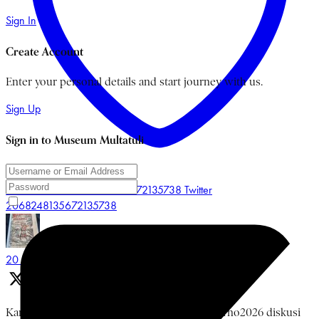
Sign In
Create Account
Enter your personal details and start journey with us.
Sign Up
Sign in to Museum Multatuli
Like on Twitter 2068248135672135738
Twitter
2068248135672135738
Museum Multatuli
@multatulimuseum
·
20 Jun
Kamis, 18 Juni 2026 rangkaian #BulanBungKarno2026 diskusi