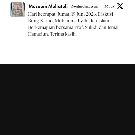
Museum Multatuli
@multatulimuseum
·
20 Jun
Hari keempat, Jumat, 19 Juni 2026. Diskusi
Bung Karno, Muhammadiyah, dan Islam
Berkemajuan bersama Prof. Sukidi dan Ismail
Hamadun. Terima kasih.
#BulanBungKarno2026
Twitter
Museum Multatuli
@multatulimuseum
·
20 Jun
Kamis, 18 Juni 2026 rangkaian
#BulanBungKarno2026 diskusi Pemikiran
Bung Karno, NU, dan Islam Kebangsaan.
1
Twitter