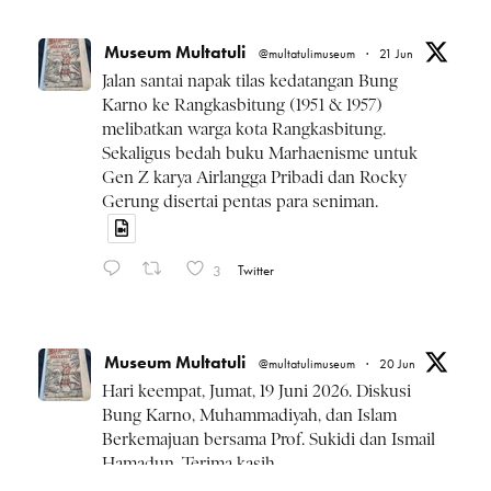
Museum Multatuli
@multatulimuseum
·
21 Jun
Jalan santai napak tilas kedatangan Bung
Karno ke Rangkasbitung (1951 & 1957)
melibatkan warga kota Rangkasbitung.
Sekaligus bedah buku Marhaenisme untuk
Gen Z karya Airlangga Pribadi dan Rocky
Gerung disertai pentas para seniman.
3
Twitter
Museum Multatuli
@multatulimuseum
·
20 Jun
Hari keempat, Jumat, 19 Juni 2026. Diskusi
Bung Karno, Muhammadiyah, dan Islam
Berkemajuan bersama Prof. Sukidi dan Ismail
Hamadun. Terima kasih.
#BulanBungKarno2026