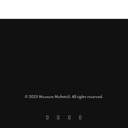
Twitter
Museum Multatuli
@multatulimuseum
·
20 Jun
Kamis, 18 Juni 2026 rangkaian
#BulanBungKarno2026 diskusi Pemikiran
Bung Karno, NU, dan Islam Kebangsaan.
1
Twitter
© 2025 Museum Multatuli. All rights reserved.
Museum Multatuli
@multatulimuseum
·
18 Jun
Masih ada besok dan lusa. Jumat dan
Sabtu, 19 dan 20 Juni 2026. Sila hadir datang
dan nikmati. Salam #BulanBungKarno2026