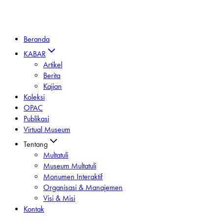
Beranda
KABAR
Artikel
Berita
Kajian
Koleksi
OPAC
Publikasi
Virtual Museum
Tentang
Multatuli
Museum Multatuli
Monumen Interaktif
Organisasi & Manajemen
Visi & Misi
Kontak