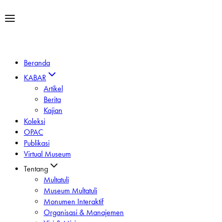
Beranda
KABAR
Artikel
Berita
Kajian
Koleksi
OPAC
Publikasi
Virtual Museum
Tentang
Multatuli
Museum Multatuli
Monumen Interaktif
Organisasi & Manajemen