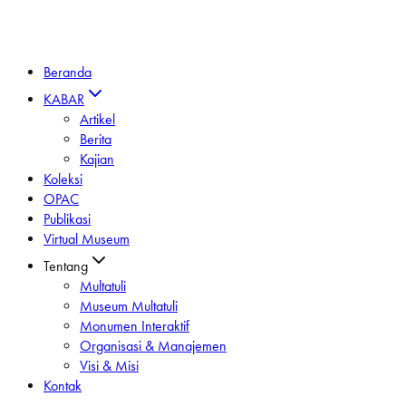
Beranda
KABAR
Artikel
Berita
Kajian
Koleksi
OPAC
Publikasi
Virtual Museum
Tentang
Multatuli
Museum Multatuli
Monumen Interaktif
Organisasi & Manajemen
Visi & Misi
Kontak