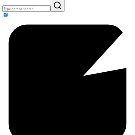
1
Twitter
Museum Multatuli
@multatulimuseum
·
18 Jun
Masih ada besok dan lusa. Jumat dan Sabtu, 19
dan 20 Juni 2026. Sila hadir datang dan nikmati.
Salam #BulanBungKarno2026
4
Twitter
Load More