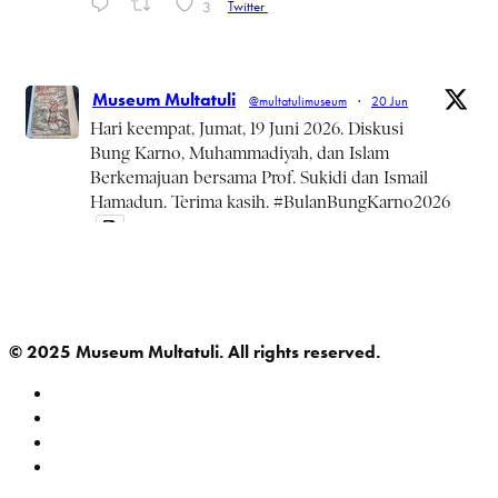
3
Twitter
Museum Multatuli
@multatulimuseum
·
20 Jun
Hari keempat, Jumat, 19 Juni 2026. Diskusi
Bung Karno, Muhammadiyah, dan Islam
Berkemajuan bersama Prof. Sukidi dan Ismail
Hamadun. Terima kasih. #BulanBungKarno2026
Twitter
© 2025 Museum Multatuli. All rights reserved.
Museum Multatuli
@multatulimuseum
·
20 Jun
Kamis, 18 Juni 2026 rangkaian
#BulanBungKarno2026 diskusi Pemikiran Bung
Karno, NU, dan Islam Kebangsaan.