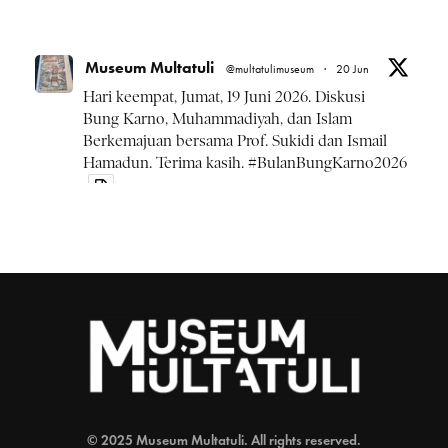
Museum Multatuli
@multatulimuseum
·
20 Jun
Hari keempat, Jumat, 19 Juni 2026. Diskusi
Bung Karno, Muhammadiyah, dan Islam
Berkemajuan bersama Prof. Sukidi dan Ismail
Hamadun. Terima kasih.
#BulanBungKarno2026
Twitter
Museum Multatuli
@multatulimuseum
·
20 Jun
Kamis, 18 Juni 2026 rangkaian
#BulanBungKarno2026
diskusi Pemikiran Bung
Karno, NU, dan Islam Kebangsaan.
1
Twitter
© 2025 Museum Multatuli. All rights reserved.